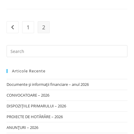
Pe
Valea
Someşului
(VIDEO-
Galerie
FOTO)
1
2
Go to the previous page
Articole Recente
Documente și informații financiare – anul 2026
CONVOCATOARE – 2026
DISPOZIȚIILE PRIMARULUI – 2026
PROIECTE DE HOTĂRÂRE – 2026
ANUNȚURI – 2026