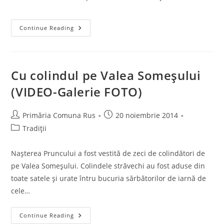
author:
published:
category:
Rus
Continue Reading
–
Sărbătoarea
Floriilor
2016
(VIDEO-
Galerie
Cu colindul pe Valea Someşului
FOTO)
(VIDEO-Galerie FOTO)
Post
Post
Primăria Comuna Rus
20 noiembrie 2014
author:
published:
Post
Tradiții
category:
Naşterea Pruncului a fost vestită de zeci de colindători de
pe Valea Someşului. Colindele străvechi au fost aduse din
toate satele şi urate întru bucuria sărbătorilor de iarnă de
cele…
Cu
Continue Reading
Colindul