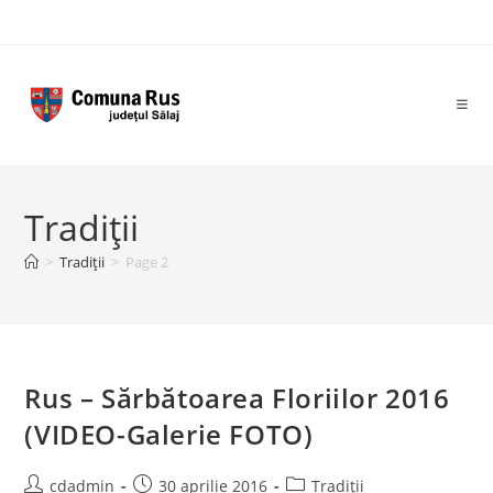
Skip
to
content
Tradiții
>
Tradiții
>
Page 2
Rus – Sărbătoarea Floriilor 2016
(VIDEO-Galerie FOTO)
Post
Post
Post
cdadmin
30 aprilie 2016
Tradiții