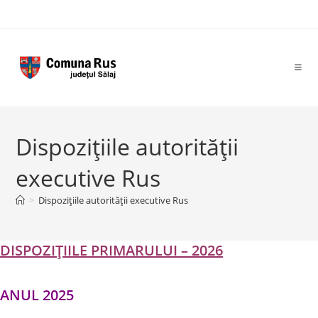
Skip
to
content
Dispozițiile autorității
executive Rus
>
Dispozițiile autorității executive Rus
DISPOZIȚIILE PRIMARULUI – 2026
ANUL 2025