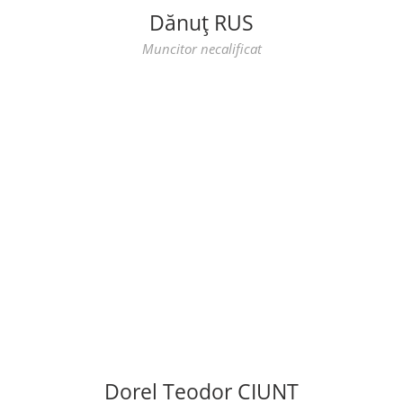
Dănuț RUS
Muncitor necalificat
Dorel Teodor CIUNT