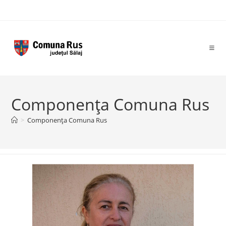
Skip
to
content
Componența Comuna Rus
>
Componența Comuna Rus