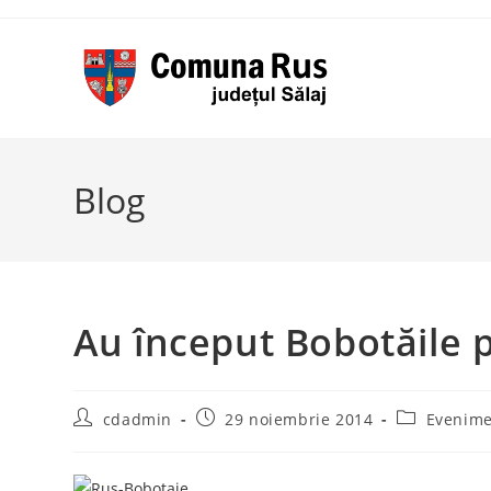
Skip
to
content
Blog
Au început Bobotăile 
Post
Post
Post
cdadmin
29 noiembrie 2014
Evenime
author:
published:
category: