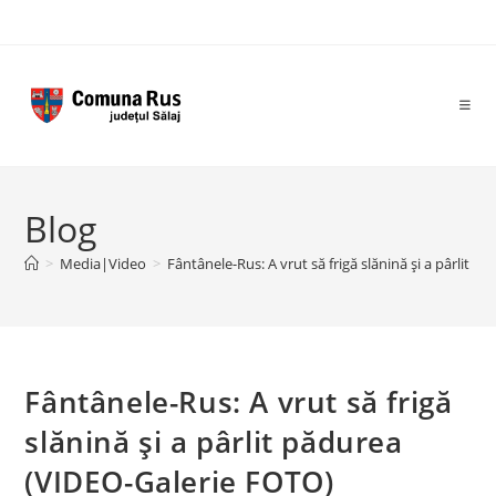
Skip
to
content
Blog
>
Media|Video
>
Fântânele-Rus: A vrut să frigă slănină şi a pârlit 
Fântânele-Rus: A vrut să frigă
slănină şi a pârlit pădurea
(VIDEO-Galerie FOTO)