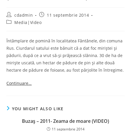
Post
Post
cdadmin
11 septembrie 2014
author:
published:
Post
Media|Video
category:
Întâmplare de pomină în localitatea Fântânele, din comuna
Rus. Ciurdarul satului este bănuit că a dat foc miriştei şi
pădurii, după ce a vrut să-şi prăjească slănina. 30 de ha de
mirişte uscată, un hectar de pădure de pin şi alte două
hectare de pădure de foioase, au fost pârjolite în întregime.
Continuare…
YOU MIGHT ALSO LIKE
Buzaş – 2011- Zeama de moare (VIDEO)
11 septembrie 2014