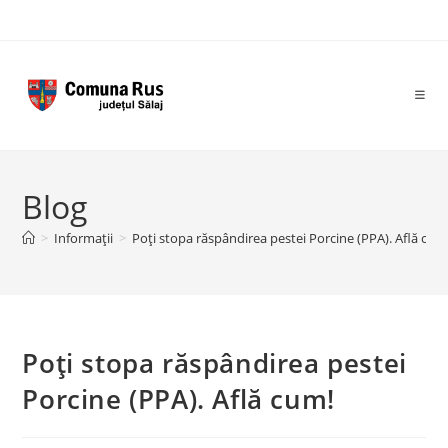
Skip
to
content
Blog
>
Informații
>
Poți stopa răspândirea pestei Porcine (PPA). Află cum
Poți stopa răspândirea pestei
Porcine (PPA). Află cum!