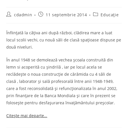
Post
Post
Post
cdadmin
11 septembrie 2014
Educație
author:
published:
category:
Înfiinţată la câţiva ani după război, clădirea mare a luat
locul scolii vechi, cu nouă săli de clasă spaţioase dispuse pe
două niveluri.
În anul 1948 se demolează vechea școala construită din
lemn si acoperită cu şindrilă , iar pe locul acela se
reclădeşte o noua construcţie de cărămida cu 4 săli de
clasă , laborator şi sală profesorală între anii 1948-1949,
care a fost reconsolidată și refuncţionalizata în anul 2002,
prin finanţare de la Banca Mondiala şi care în prezent se
foloseşte pentru desfașurarea învaţământului preşcolar.
Citeşte mai departe…