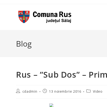
Skip
to
content
Blog
Rus – ”Sub Dos” – Pri
Post
Post
Post
cdadmin
13 noiembrie 2016
Video
author:
published:
category: