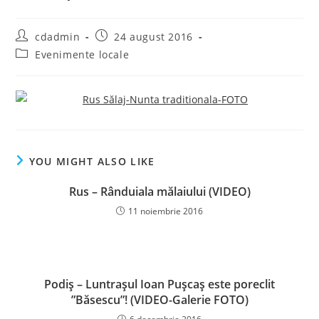
Post
Post
cdadmin
24 august 2016
author:
published:
Post
Evenimente locale
category:
YOU MIGHT ALSO LIKE
Rus – Rânduiala mălaiului (VIDEO)
11 noiembrie 2016
Podiş – Luntraşul Ioan Puşcaş este poreclit
”Băsescu”! (VIDEO-Galerie FOTO)