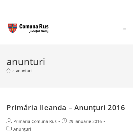
Skip
to
content
anunturi
>
anunturi
Primăria Ileanda – Anunţuri 2016
Post
Post
Primăria Comuna Rus
29 ianuarie 2016
author:
published:
Post
Anunțuri