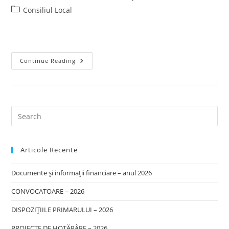
author:
published:
Post
Consiliul Local
category:
Consiliul
Continue Reading
Local
–
Legislatura
2012-
2016
Articole Recente
Documente și informații financiare – anul 2026
CONVOCATOARE – 2026
DISPOZIȚIILE PRIMARULUI – 2026
PROIECTE DE HOTĂRÂRE – 2026