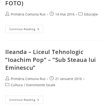
FOTO)
Post
Post
Post
Primăria Comuna Rus
14 mai 2016
Educație
author:
published:
category:
Ileanda
Continue Reading
–
Liceul
Tehnologic
”Ioachim
Pop”
–
Ileanda – Liceul Tehnologic
Cerc
Pedagogic
”Ioachim Pop” – ”Sub Steaua lui
Cu
Directorii
Eminescu”
Din
Judeţ
(Galerie
FOTO)
Post
Post
Primăria Comuna Rus
21 ianuarie 2016
author:
published:
Post
Cultura
/
Evenimente locale
category:
Ileanda
Continue Reading
–
Liceul