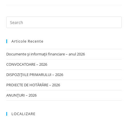
Tehnologic
”Ioachim
Pop”
–
”Sub
Steaua
Lui
Eminescu”
Articole Recente
Documente și informații financiare – anul 2026
CONVOCATOARE – 2026
DISPOZIȚIILE PRIMARULUI – 2026
PROIECTE DE HOTĂRÂRE – 2026
ANUNȚURI – 2026
LOCALIZARE