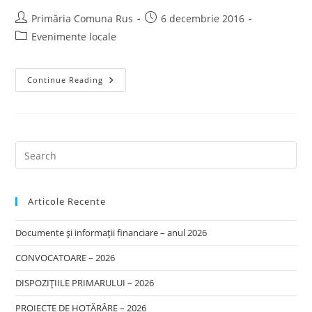
Post
Post
Primăria Comuna Rus
6 decembrie 2016
author:
published:
Post
Evenimente locale
category:
Podiş
Continue Reading
–
Luntraşul
Ioan
Puşcaş
Este
Poreclit
”Băsescu”!
(VIDEO-
Galerie
FOTO)
Articole Recente
Documente și informații financiare – anul 2026
CONVOCATOARE – 2026
DISPOZIȚIILE PRIMARULUI – 2026
PROIECTE DE HOTĂRÂRE – 2026