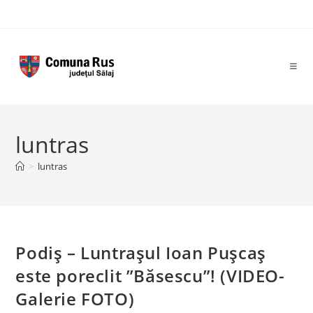
Skip
to
content
luntras
>
luntras
Podiş – Luntraşul Ioan Puşcaş
este poreclit ”Băsescu”! (VIDEO-
Galerie FOTO)