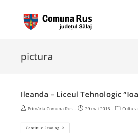
Skip
to
content
pictura
Ileanda – Liceul Tehnologic ”Io
Post
Post
Post
Primăria Comuna Rus
29 mai 2016
Cultura
author:
published:
category:
Ileanda
Continue Reading
–
Liceul