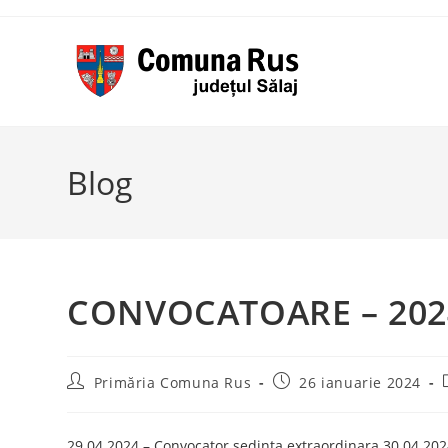
Skip
to
content
Blog
CONVOCATOARE – 202
Post
Post
Primăria Comuna Rus
26 ianuarie 2024
author:
published:
29.04.2024 – Convocator sedinta extraordinara 30.04.20