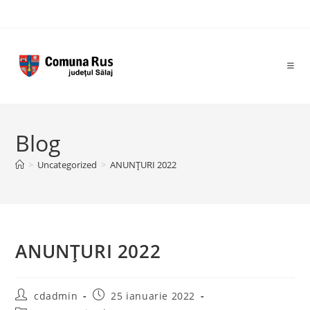
Skip
to
content
Blog
>
Uncategorized
>
ANUNȚURI 2022
ANUNȚURI 2022
Post
Post
cdadmin
25 ianuarie 2022
author:
published: