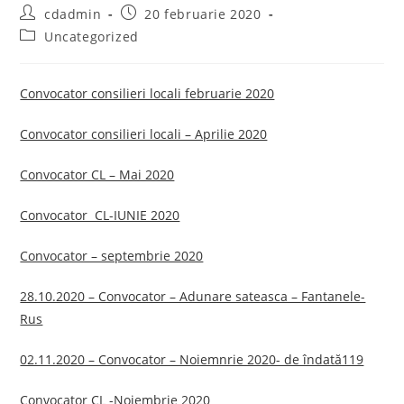
Post
Post
cdadmin
20 februarie 2020
author:
published:
Post
Uncategorized
category:
Convocator consilieri locali februarie 2020
Convocator consilieri locali – Aprilie 2020
Convocator CL – Mai 2020
Convocator CL-IUNIE 2020
Convocator – septembrie 2020
28.10.2020 – Convocator – Adunare sateasca – Fantanele-
Rus
02.11.2020 – Convocator – Noiemnrie 2020- de îndată119
Convocator CL -Noiembrie 2020