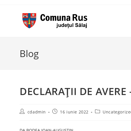
Skip
to
content
Blog
DECLARAȚII DE AVERE 
Post
Post
Post
cdadmin
16 iunie 2022
Uncategoriz
author:
published:
category:
DA BODEA IOAN-AUGUSTIN