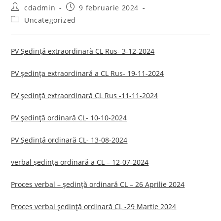
Post
Post
cdadmin
9 februarie 2024
author:
published:
Post
Uncategorized
category:
PV Ședință extraordinară CL Rus- 3-12-2024
PV ședința extraordinară a CL Rus- 19-11-2024
PV ședință extraordinară CL Rus -11-11-2024
PV ședință ordinară CL- 10-10-2024
PV Ședință ordinară CL- 13-08-2024
verbal ședința ordinară a CL – 12-07-2024
Proces verbal – ședință ordinară CL – 26 Aprilie 2024
Proces verbal ședință ordinară CL -29 Martie 2024