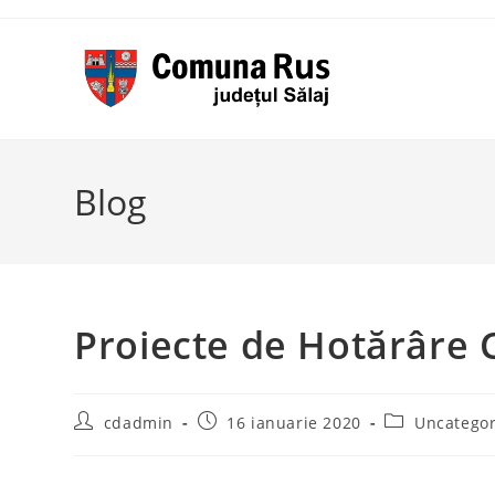
Skip
to
content
Blog
Proiecte de Hotărâre 
Post
Post
Post
cdadmin
16 ianuarie 2020
Uncategor
author:
published:
category: