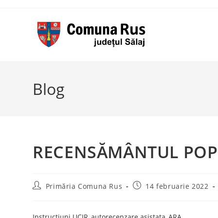
Skip
to
content
Blog
RECENSĂMÂNTUL POPU
Post
Post
Primăria Comuna Rus
14 februarie 2022
author:
published:
Instructiuni UCIR_autorecenzare asistata_ARA