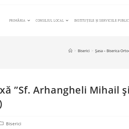
PRIMĂRIA
CONSILIUL LOCAL
INSTITUȚIILE ȘI SERVICIILE PUBLI
>
Biserici
>
Şasa – Biserica Orto
xă ”Sf. Arhangheli Mihail ş
)
Post
Biserici
category: