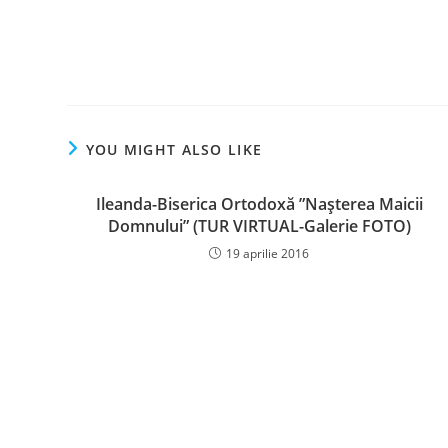
Read
more
articles
YOU MIGHT ALSO LIKE
Ileanda-Biserica Ortodoxă ”Naşterea Maicii
Domnului” (TUR VIRTUAL-Galerie FOTO)
19 aprilie 2016