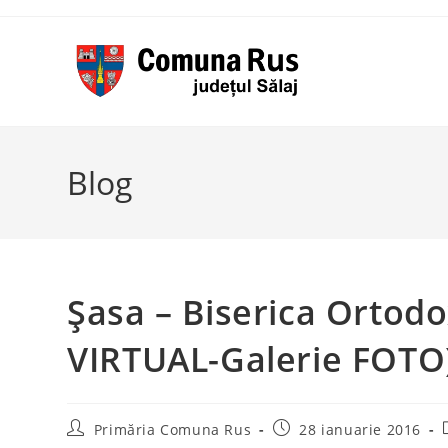
Skip
to
content
Blog
Şasa – Biserica Ortodo
VIRTUAL-Galerie FOTO
Post
Post
Primăria Comuna Rus
28 ianuarie 2016
author:
published: