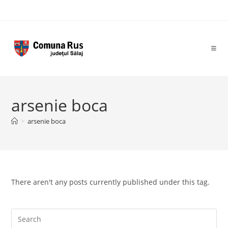
Skip
to
content
arsenie boca
>
arsenie boca
There aren't any posts currently published under this tag.