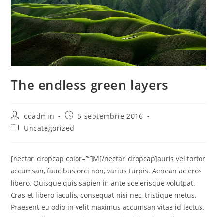
The endless green layers
Post
Post
cdadmin
5 septembrie 2016
author:
published:
Post
Uncategorized
category:
[nectar_dropcap color=””]M[/nectar_dropcap]auris vel tortor
accumsan, faucibus orci non, varius turpis. Aenean ac eros
libero. Quisque quis sapien in ante scelerisque volutpat.
Cras et libero iaculis, consequat nisi nec, tristique metus.
Praesent eu odio in velit maximus accumsan vitae id lectus.